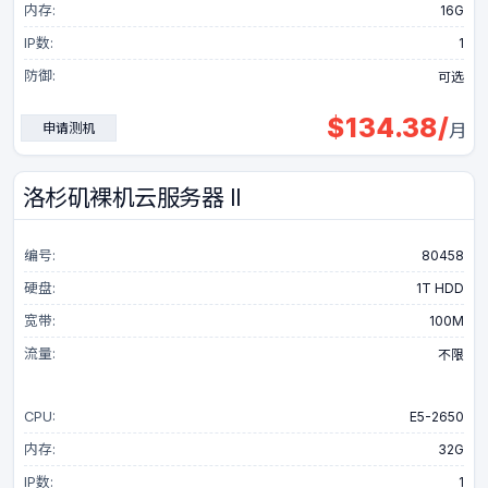
内存:
16G
IP数:
1
防御:
可选
$
134.38
/
申请测机
月
洛杉矶裸机云服务器 II
编号:
80458
硬盘:
1T HDD
宽带:
100M
流量:
不限
CPU:
E5-2650
内存:
32G
IP数:
1