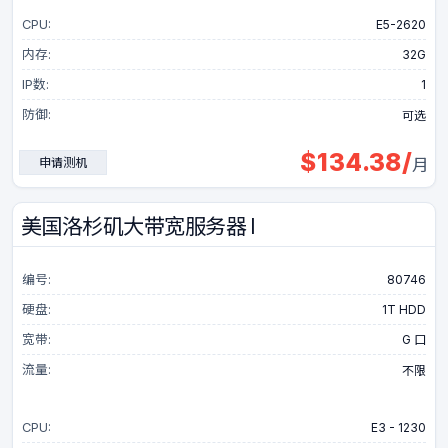
CPU:
E5-2620
内存:
32G
IP数:
1
防御:
可选
$
134.38
/
申请测机
月
美国洛杉矶大带宽服务器 I
编号:
80746
硬盘:
1T HDD
宽带:
G 口
流量:
不限
CPU:
E3 - 1230