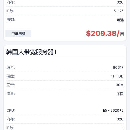
内存:
32G
IP数:
5+125
防御:
可选
$
209.38
/
申请测机
月
韩国大带宽服务器 I
编号:
80617
硬盘:
1T HDD
宽带:
30M
流量:
不限
CPU:
E5 - 2620*2
内存:
32G
IP数:
1