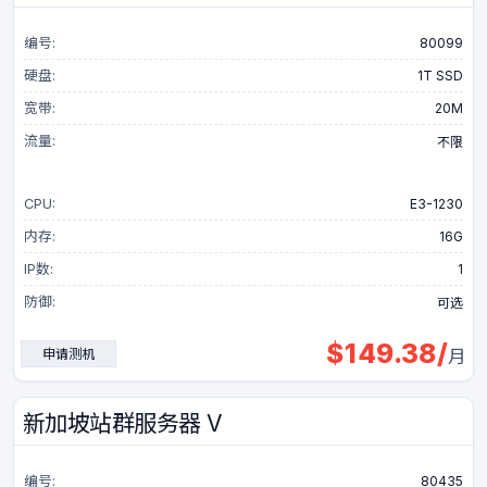
编号:
80099
硬盘:
1T SSD
宽带:
20M
流量:
不限
CPU:
E3-1230
内存:
16G
IP数:
1
防御:
可选
$
149.38
/
申请测机
月
新加坡站群服务器 V
编号:
80435