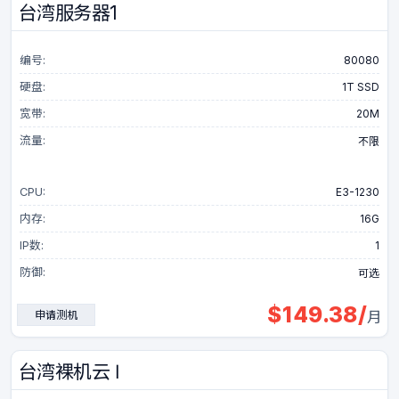
台湾服务器1
编号:
80080
硬盘:
1T SSD
宽带:
20M
流量:
不限
CPU:
E3-1230
内存:
16G
IP数:
1
防御:
可选
$
149.38
/
申请测机
月
台湾裸机云 Ⅰ