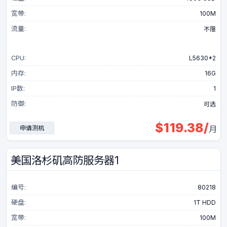
宽带:
100M
流量:
不限
CPU:
L5630*2
内存:
16G
IP数:
1
防御:
可选
$
119.38
/
申请测机
月
美国洛杉矶高防服务器1
编号:
80218
硬盘:
1T HDD
宽带:
100M