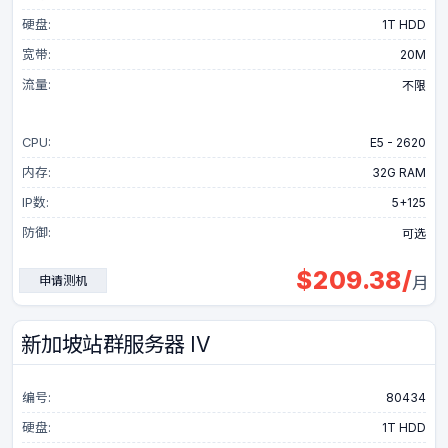
硬盘:
1T HDD
宽带:
20M
流量:
不限
CPU:
E5 - 2620
内存:
32G RAM
IP数:
5+125
防御:
可选
$
209.38
/
申请测机
月
新加坡站群服务器 IV
编号:
80434
硬盘:
1T HDD