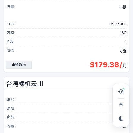
流量:
不限
CPU:
E5-2630L
内存:
16G
IP数:
1
防御:
可选
$
179.38
/
申请测机
月
台湾裸机云 III
编号:
80551
硬盘:
1T HDD
宽带:
20M
流量:
不限