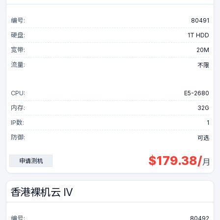
编号:
80491
硬盘:
1T HDD
宽带:
20M
流量:
不限
CPU:
E5-2680
内存:
32G
IP数:
1
防御:
可选
$
179.38
/
申请测机
月
香港裸机云 IV
编号:
80492