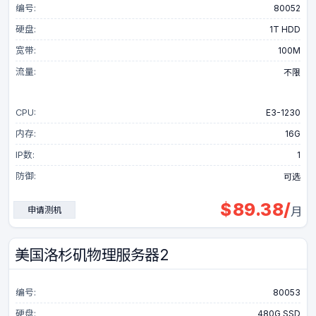
编号:
80052
硬盘:
1T HDD
宽带:
100M
流量:
不限
CPU:
E3-1230
内存:
16G
IP数:
1
防御:
可选
$
89.38
/
申请测机
月
美国洛杉矶物理服务器2
编号:
80053
硬盘:
480G SSD