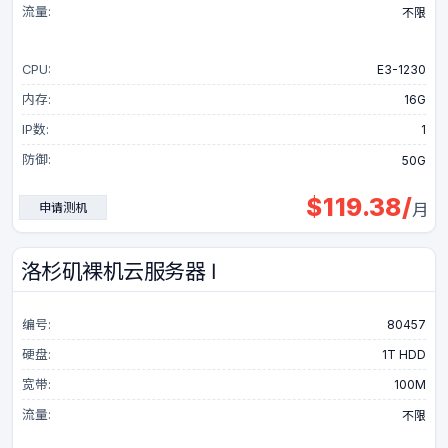
流量:
不限
CPU:
E3-1230
内存:
16G
IP数:
1
防御:
50G
$
119.38
/
申请测机
月
洛杉矶裸机云服务器 Ⅰ
编号:
80457
硬盘:
1T HDD
宽带:
100M
流量:
不限