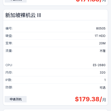
月
新加坡裸机云 III
编号:
80505
硬盘:
1T HDD
宽带:
20M
流量:
不限
CPU:
E5-2680
内存:
32G
IP数:
1
防御:
可选
$
179.38
/
申请测机
月