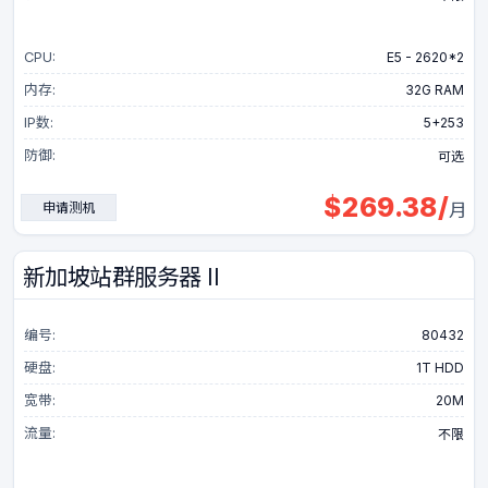
CPU:
E5 - 2620*2
内存:
32G RAM
IP数:
5+253
防御:
可选
$
269.38
/
申请测机
月
新加坡站群服务器 II
编号:
80432
硬盘:
1T HDD
宽带:
20M
流量:
不限