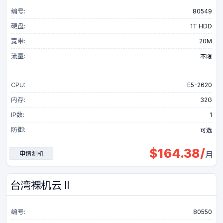
编号:
80549
硬盘:
1T HDD
宽带:
20M
流量:
不限
CPU:
E5-2620
内存:
32G
IP数:
1
防御:
可选
$
164.38
/
申请测机
月
台湾裸机云 II
编号:
80550