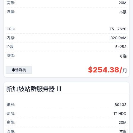
宽带:
20M
流量:
不限
CPU:
E5 - 2620
内存:
32G RAM
IP数:
5+253
防御:
可选
$
254.38
/
申请测机
月
新加坡站群服务器 III
编号:
80433
硬盘:
1T HDD
宽带:
20M
流量:
不限