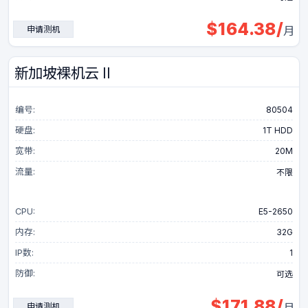
$
164.38
/
申请测机
月
新加坡裸机云 II
编号:
80504
硬盘:
1T HDD
宽带:
20M
流量:
不限
CPU:
E5-2650
内存:
32G
IP数:
1
防御:
可选
$
171.88
/
申请测机