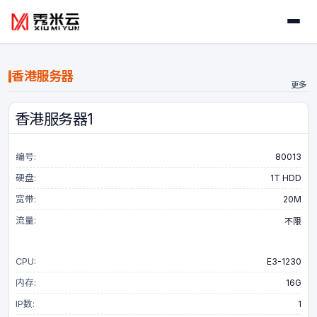
首页
香港服务器
更多
热销机型
香港服务器1
物理服务器
编号:
80013
裸机云
硬盘:
1T HDD
宽带:
20M
流量:
不限
站群服务器
CPU:
E3-1230
站群服务器
内存:
16G
裸机云站群
IP数:
1