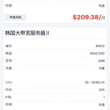
防御:
可选
$
209.38
/
申请测机
月
韩国大带宽服务器 II
编号:
80612
硬盘:
400G SSD
宽带:
30M
流量:
不限
CPU:
E5 - 2630L*2
内存:
32G
IP数:
1
防御:
可选