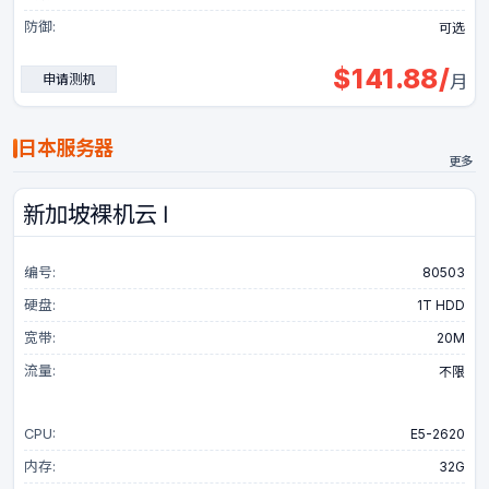
防御:
可选
$
141.88
/
申请测机
月
日本服务器
更多
新加坡裸机云 Ⅰ
编号:
80503
硬盘:
1T HDD
宽带:
20M
流量:
不限
CPU:
E5-2620
内存:
32G