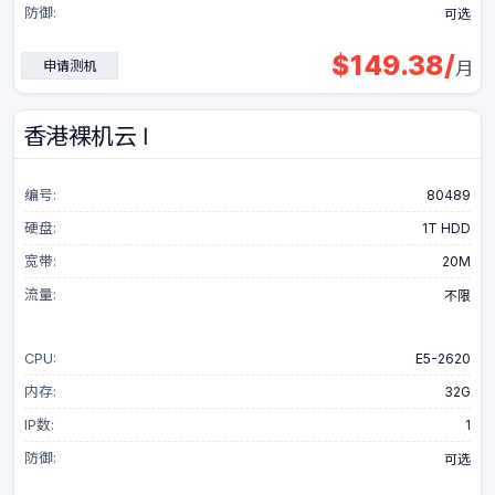
防御:
可选
云站群服务器
$
149.38
/
申请测机
月
云服务器
香港裸机云 Ⅰ
香港-优化线路
编号:
80489
硬盘:
1T HDD
香港-国际线路
宽带:
20M
伦敦-国际线路
流量:
不限
台湾-优化线路
CPU:
E5-2620
内存:
32G
台湾-国际线路
IP数:
1
防御:
可选
圣何塞-优化线路