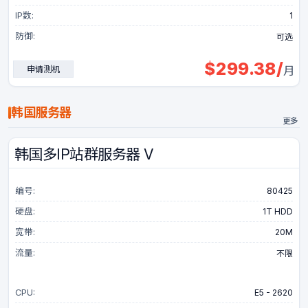
IP数:
1
防御:
可选
$
299.38
/
申请测机
月
韩国服务器
更多
韩国多IP站群服务器 V
编号:
80425
硬盘:
1T HDD
宽带:
20M
流量:
不限
CPU:
E5 - 2620