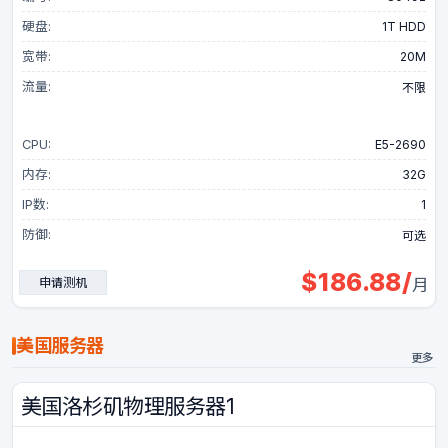
硬盘:
1T HDD
宽带:
20M
流量:
不限
CPU:
E5-2690
内存:
32G
IP数:
1
防御:
可选
$
186.88
/
申请测机
月
美国服务器
更多
美国洛杉矶物理服务器1