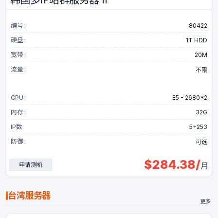
编号:
80422
硬盘:
1T HDD
宽带:
20M
流量:
不限
CPU:
E5 - 2680*2
内存:
32G
IP数:
5+253
防御:
可选
$
284.38
/
申请测机
月
台湾服务器
更多