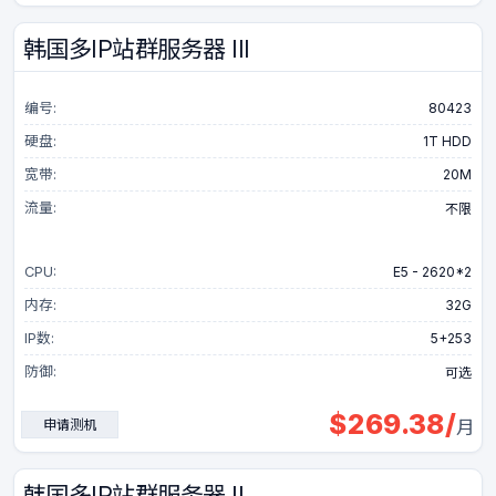
韩国多IP站群服务器 III
编号:
80423
硬盘:
1T HDD
宽带:
20M
流量:
不限
CPU:
E5 - 2620*2
内存:
32G
IP数:
5+253
防御:
可选
$
269.38
/
申请测机
月
韩国多IP站群服务器 II