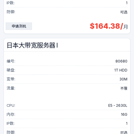
IP数:
1
防御:
可选
$
164.38
/
申请测机
月
日本大带宽服务器 I
编号:
80680
硬盘:
1T HDD
宽带:
30M
流量:
不限
CPU:
E5 - 2630L
内存:
16G
IP数:
1
防御:
可选