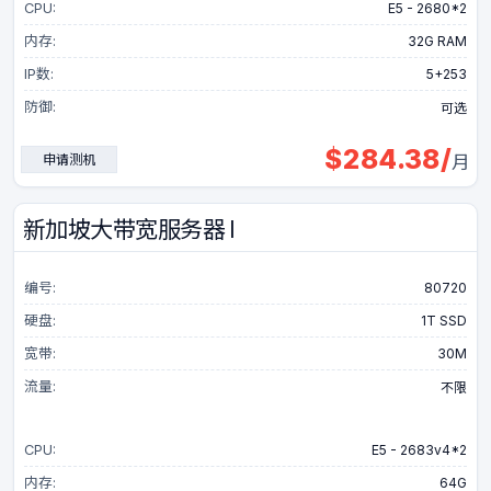
CPU:
E5 - 2680*2
内存:
32G RAM
IP数:
5+253
防御:
可选
$
284.38
/
申请测机
月
新加坡大带宽服务器 I
编号:
80720
硬盘:
1T SSD
宽带:
30M
流量:
不限
CPU:
E5 - 2683v4*2
内存:
64G