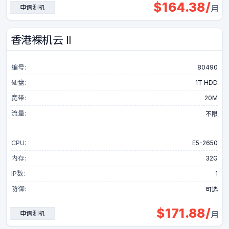
$
164.38
/
申请测机
月
GPU服务器
香港裸机云 II
大带宽服务器
编号:
80490
DDOS防御
硬盘:
1T HDD
宽带:
20M
高防服务器
流量:
不限
CDN加速防御
CPU:
E5-2650
内存:
32G
IP数:
1
防御:
可选
$
171.88
/
申请测机
月