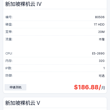
新加坡裸机云 IV
编号:
80506
硬盘:
1T HDD
宽带:
20M
流量:
不限
CPU:
E5-2690
内存:
32G
IP数:
1
防御:
可选
$
186.88
/
申请测机
月
新加坡裸机云 V