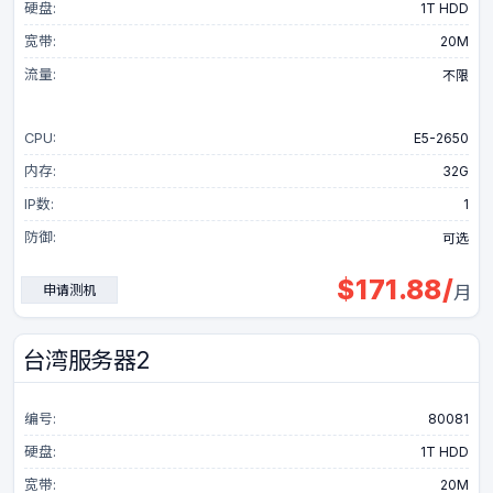
硬盘:
1T HDD
宽带:
20M
流量:
不限
CPU:
E5-2650
内存:
32G
IP数:
1
防御:
可选
$
171.88
/
申请测机
月
台湾服务器2
编号:
80081
硬盘:
1T HDD
宽带:
20M