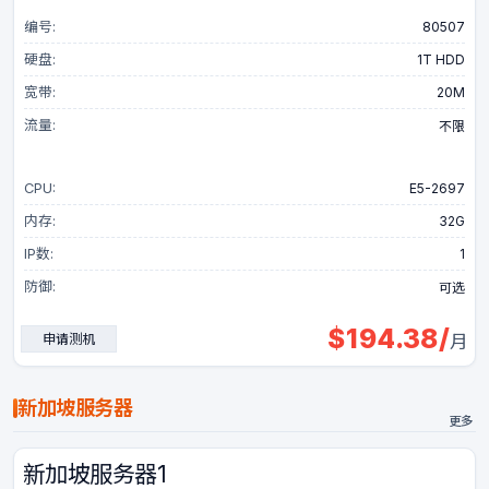
编号:
80507
硬盘:
1T HDD
宽带:
20M
流量:
不限
CPU:
E5-2697
内存:
32G
IP数:
1
防御:
可选
$
194.38
/
申请测机
月
新加坡服务器
更多
新加坡服务器1