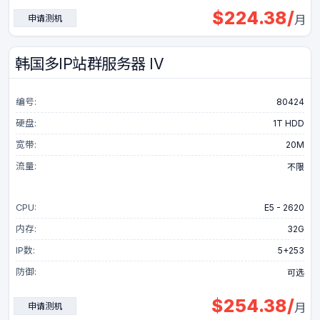
$
224.38
/
申请测机
月
韩国多IP站群服务器 IV
编号:
80424
硬盘:
1T HDD
宽带:
20M
流量:
不限
CPU:
E5 - 2620
内存:
32G
IP数:
5+253
防御:
可选
$
254.38
/
申请测机
月