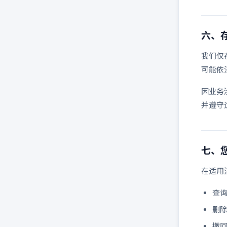
六、
我们仅
可能依
因业务
并遵守
七、
在适用
查
删
撤