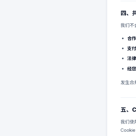
四、
我们不
合
支
法
经
发生合
五、C
我们使
Coo