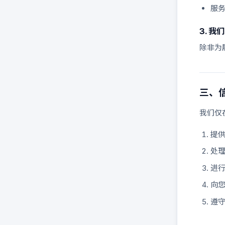
服
3. 
除非为
三、
我们仅
提
处
进
向
遵